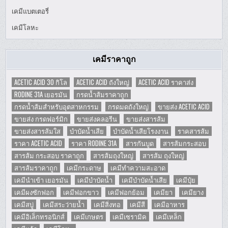
เคมีแบตเตอรี่
เคมีโลหะ
เคมีราคาถูก
ACETIC ACID 30 กิโล
ACETIC ACID ถังใหญ่
ACETIC ACID ราคาส่ง
RODINE 31A เยอรมัน
กรดน้ำส้มราคาถูก
กรดน้ำส้มสำหรับอุตสาหกรรม
กรดมดถังใหญ่
ขายส่ง ACETIC ACID
ขายส่ง กรดฟอร์มิก
ขายส่งคลอรีน
ขายส่งสารส้ม
ขายส่งสารส้มใส
บำบัดน้ำเสีย
บำบัดน้ำเสียโรงงาน
ราคสารส้ม
ราคา ACETIC ACID
ราคา RODINE 31A
สารกันบูด
สารส้มกระสอบ
สารส้ม กระสอบ ราคาถูก
สารส้มถุงใหญ่
สารส้ม ถุงใหญ่
สารส้มราคาถูก
เคมีกระดาษ
เคมีทำความสะอาด
เคมีนำเข้า เยอรมัน
เคมีบำบัดน้ำ
เคมีบำบัดน้ำเสีย
เคมีปุ๋ย
เคมีผงซักฟอก
เคมีฟอกขาว
เคมีฟอกย้อม
เคมียา
เคมียาง
เคมีสบู่
เคมีสระว่ายน้ำ
เคมีสิ่งทอ
เคมีสี
เคมีอาหาร
เคมีอิเล็กทรอนิกส์
เคมีเกษตร
เคมีเซรามิค
เคมีเหล็ก