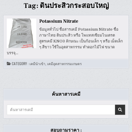
Tag:
ดินประสิวกระสอบใหญ่
Potassium Nitrate
ข้อมูลทั่วไป ชื่อสารเคมี Potassium Nitrate ชื่อ
ภาษาไทย ดินประสิว หรือ โพแทสเซียมไนเตรต
สูตรเคมี KNO3 ลักษณะ เป็นก้อนเล็ก ๆ หรือ เม็ดเล็ก
ๆ สีขาว ใช้ในอุตสาหกรรม ทำดอกไม้ไฟ ขนาด
บรรจุ…
CATEGORY :
เคมีนำเข้า
,
เคมีอุตสาหกรรมเกษตร
ค้นหาสารเคมี
Search
for:
สอบถามราคา :