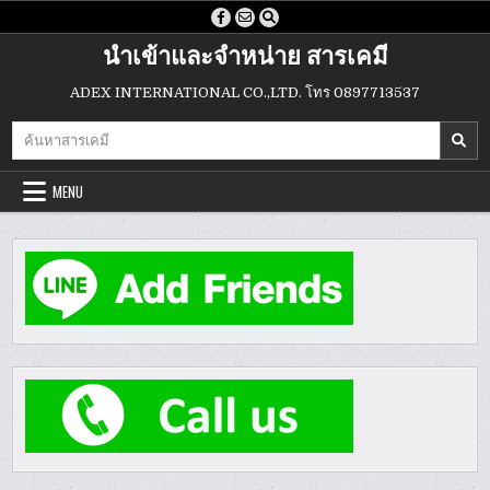
Skip
to
นำเข้าและจำหน่าย สารเคมี
content
ADEX INTERNATIONAL CO.,LTD. โทร 0897713537
Search
for:
MENU