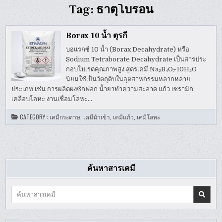
Tag:
ธาตุโบรอน
Borax 10 น้ำ ตุรกี
บอแรกซ์ 10 น้ำ (Borax Decahydrate) หรือ
Sodium Tetraborate Decahydrate เป็นสารประ
กอบโบเรตคุณภาพสูง สูตรเคมี Na₂B₄O₇·10H₂O
นิยมใช้เป็นวัตถุดิบในอุตสาหกรรมหลากหลาย
ประเภท เช่น การผลิตผงซักฟอก น้ำยาทำความสะอาด แก้ว เซรามิก
เคลือบโลหะ งานเชื่อมโลหะ…
CATEGORY :
เคมีกระดาษ
,
เคมีนำเข้า
,
เคมีแก้ว
,
เคมีโลหะ
ค้นหาสารเคมี
Search
for: