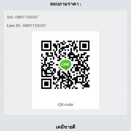
สอบถามราคา :
Tel : 0897713537
Line ID : 0897713537
QR code
เคมีขายดี