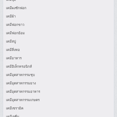
เคมีผงซักฟอก
เคมีผ้า
เคมีฟอกขาว
เคมีฟอกย้อม
เคมีสบู่
เคมีสิ่งทอ
เคมีอาหาร
เคมีอิเล็กทรอนิกส์
เคมีอุตสาหกรรมชุบ
เคมีอุตสาหกรรมยาง
เคมีอุตสาหกรรมอาหาร
เคมีอุตสาหกรรมเกษตร
เคมีเซรามิค
เคมีเรซิ่น