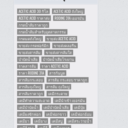
ACETIC ACID 30 กิโล
ACETIC ACID ถังใหญ่
ACETIC ACID ราคาส่ง
RODINE 31A เยอรมัน
กรดน้ำส้มราคาถูก
กรดน้ำส้มสำหรับอุตสาหกรรม
กรดมดถังใหญ่
ขายส่ง ACETIC ACID
ขายส่ง กรดฟอร์มิก
ขายส่งคลอรีน
ขายส่งสารส้ม
ขายส่งสารส้มใส
บำบัดน้ำเสีย
บำบัดน้ำเสียโรงงาน
ราคสารส้ม
ราคา ACETIC ACID
ราคา RODINE 31A
สารกันบูด
สารส้มกระสอบ
สารส้ม กระสอบ ราคาถูก
สารส้มถุงใหญ่
สารส้ม ถุงใหญ่
สารส้มราคาถูก
เคมีกระดาษ
เคมีทำความสะอาด
เคมีนำเข้า เยอรมัน
เคมีบำบัดน้ำ
เคมีบำบัดน้ำเสีย
เคมีปุ๋ย
เคมีผงซักฟอก
เคมีฟอกขาว
เคมีฟอกย้อม
เคมียา
เคมียาง
เคมีสบู่
เคมีสระว่ายน้ำ
เคมีสิ่งทอ
เคมีสี
เคมีอาหาร