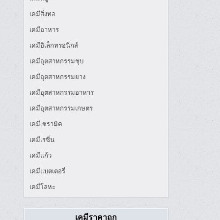
เคมีสิ่งทอ
เคมีอาหาร
เคมีอิเล็กทรอนิกส์
เคมีอุตสาหกรรมชุบ
เคมีอุตสาหกรรมยาง
เคมีอุตสาหกรรมอาหาร
เคมีอุตสาหกรรมเกษตร
เคมีเซรามิค
เคมีเรซิ่น
เคมีแก้ว
เคมีแบตเตอรี่
เคมีโลหะ
เคมีราคาถูก