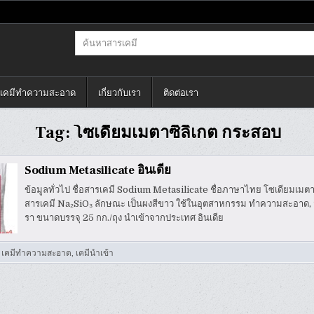
Search
for:
เคมีทำความสะอาด
เกี่ยวกับเรา
ติดต่อเรา
Tag:
โซเดียมเมตาซิลิเกต กระสอบ
Sodium Metasilicate อินเดีย
ข้อมูลทั่วไป ชื่อสารเคมี Sodium Metasilicate ชื่อภาษาไทย โซเดียมเมตาซ
สารเคมี Na₂SiO₃ ลักษณะ เป็นผงสีขาว ใช้ในอุตสาหกรรม ทำความสะอาด, ฟอ
รา ขนาดบรรจุ 25 กก./ถุง นำเข้าจากประเทศ อินเดีย
:
เคมีทำความสะอาด
,
เคมีนำเข้า