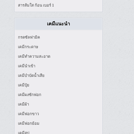
สารส้มใส ก้อน เบอร์ 1
เคมีแนะนำ
กรดซัลฟามิค
เคมีกระดาษ
เคมีทำความสะอาด
เคมีนำเข้า
เคมีบำบัดน้ำเสีย
เคมีปุ๋ย
เคมีผงซักฟอก
เคมีผ้า
เคมีฟอกขาว
เคมีฟอกย้อม
เคมีสบู่