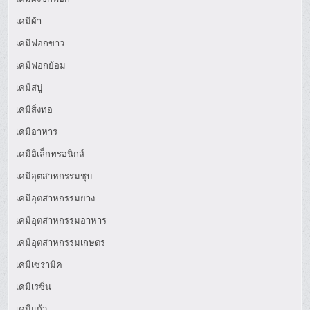
เคมีผ้า
เคมีฟอกขาว
เคมีฟอกย้อม
เคมีสบู่
เคมีสิ่งทอ
เคมีอาหาร
เคมีอิเล็กทรอนิกส์
เคมีอุตสาหกรรมชุบ
เคมีอุตสาหกรรมยาง
เคมีอุตสาหกรรมอาหาร
เคมีอุตสาหกรรมเกษตร
เคมีเซรามิค
เคมีเรซิ่น
เคมีแก้ว