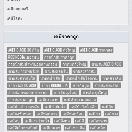
เคมีแบตเตอรี่
เคมีโลหะ
เคมีราคาถูก
ACETIC ACID 30 กิโล
ACETIC ACID ถังใหญ่
ACETIC ACID ราคาส่ง
RODINE 31A เยอรมัน
กรดน้ำส้มราคาถูก
กรดน้ำส้มสำหรับอุตสาหกรรม
กรดมดถังใหญ่
ขายส่ง ACETIC ACID
ขายส่ง กรดฟอร์มิก
ขายส่งคลอรีน
ขายส่งสารส้ม
ขายส่งสารส้มใส
บำบัดน้ำเสีย
บำบัดน้ำเสียโรงงาน
ราคสารส้ม
ราคา ACETIC ACID
ราคา RODINE 31A
สารกันบูด
สารส้มกระสอบ
สารส้ม กระสอบ ราคาถูก
สารส้มถุงใหญ่
สารส้ม ถุงใหญ่
สารส้มราคาถูก
เคมีกระดาษ
เคมีทำความสะอาด
เคมีนำเข้า เยอรมัน
เคมีบำบัดน้ำ
เคมีบำบัดน้ำเสีย
เคมีปุ๋ย
เคมีผงซักฟอก
เคมีฟอกขาว
เคมีฟอกย้อม
เคมียา
เคมียาง
เคมีสบู่
เคมีสระว่ายน้ำ
เคมีสิ่งทอ
เคมีสี
เคมีอาหาร
เคมีอิเล็กทรอนิกส์
เคมีเกษตร
เคมีเซรามิค
เคมีเหล็ก