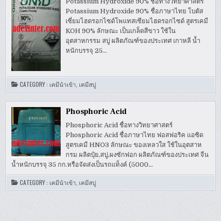
Potassium Hydroxide 90% ชื่อทางวิทยาศาสตร์
Potassium Hydroxide 90% ชื่อภาษาไทย โบตัส
เซี่ยมไฮดรอกไซด์โพแทสเซียมไฮดรอกไซด์ สูตรเคมี
KOH 90% ลักษณะ เป็นเกล็ดสีขาว ใช้ใน
อุตสาหกรรม สบู่ ผลิตภัณฑ์ของประเทศ เกาหลี น้ำ
หนักบรรจุ 25…
CATEGORY :
เคมีนำเข้า
,
เคมีสบู่
Phosphoric Acid
Phosphoric Acid ชื่อทางวิทยาศาสตร์
Phosphoric Acid ชื่อภาษาไทย ฟอสฟอริค แอซิด
สูตรเคมี HNO3 ลักษณะ ของเหลวใส ใช้ในอุตสาห
กรม ผลิตปุ๋ย,สบู่,ผงซักฟอก ผลิตภัณฑ์ของประเทศ จีน
น้ำหนักบรรจุ 35 กก.หรือจัดส่งเป็นรถแท็งค์ (5000…
CATEGORY :
เคมีนำเข้า
,
เคมีสบู่