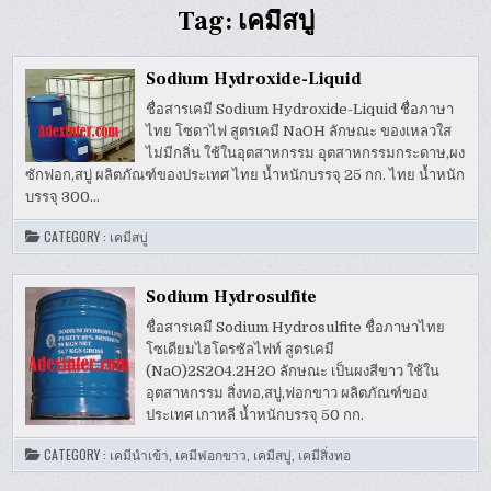
Tag:
เคมีสบู่
Sodium Hydroxide-Liquid
ชื่อสารเคมี Sodium Hydroxide-Liquid ชื่อภาษา
ไทย โซดาไฟ สูตรเคมี NaOH ลักษณะ ของเหลวใส
ไม่มีกลิ่น ใช้ในอุตสาหกรรม อุตสาหกรรมกระดาษ,ผง
ซักฟอก,สบู่ ผลิตภัณฑ์ของประเทศ ไทย น้ำหนักบรรจุ 25 กก. ไทย น้ำหนัก
บรรจุ 300…
CATEGORY :
เคมีสบู่
Sodium Hydrosulfite
ชื่อสารเคมี Sodium Hydrosulfite ชื่อภาษาไทย
โซเดียมไฮโดรซัลไฟท์ สูตรเคมี
(NaO)2S2O4.2H2O ลักษณะ เป็นผงสีขาว ใช้ใน
อุตสาหกรรม สิ่งทอ,สบู่,ฟอกขาว ผลิตภัณฑ์ของ
ประเทศ เกาหลี น้ำหนักบรรจุ 50 กก.
CATEGORY :
เคมีนำเข้า
,
เคมีฟอกขาว
,
เคมีสบู่
,
เคมีสิ่งทอ